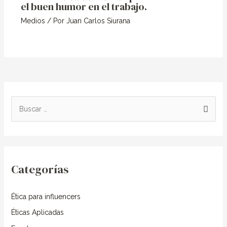
el buen humor en el trabajo.
Medios
/ Por
Juan Carlos Siurana
B
u
s
c
Categorías
a
r
Ética para influencers
p
o
Éticas Aplicadas
r