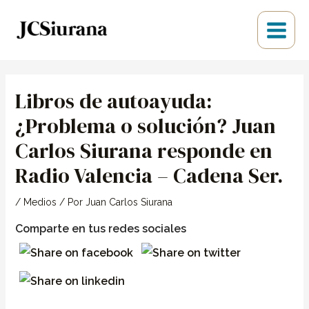
Ir
Main
al
Menu
contenido
Navegación
de
Libros de autoayuda:
entradas
¿Problema o solución? Juan
Carlos Siurana responde en
Radio Valencia – Cadena Ser.
/
Medios
/ Por
Juan Carlos Siurana
Comparte en tus redes sociales