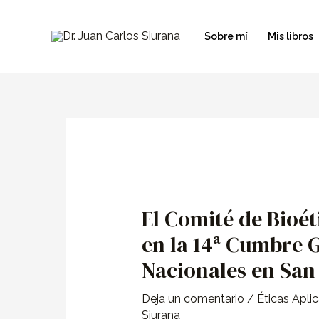
Ir
al
Sobre mí
Mis libros
contenido
Navegación
de
entradas
El Comité de Bioét
en la 14ª Cumbre 
Nacionales en San
Deja un comentario
/
Éticas Apli
Siurana