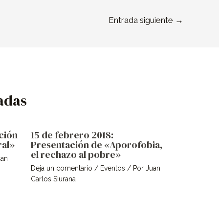
Entrada siguiente
→
adas
ción
15 de febrero 2018:
ral»
Presentación de «Aporofobia,
el rechazo al pobre»
uan
Deja un comentario
/
Eventos
/ Por
Juan
Carlos Siurana