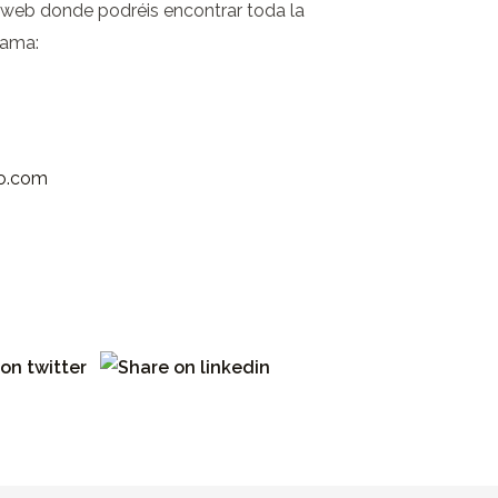
a web donde podréis encontrar toda la
rama:
no.com