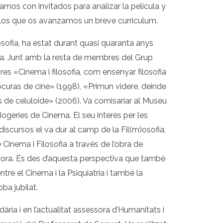
mos con invitados para analizar la película y
 los que os avanzamos un breve curriculum.
sofia, ha estat durant quasi quaranta anys
cia. Junt amb la resta de membres del Grup
res «Cinema i filosofia, com ensenyar filosofia
ocuras de cine» (1998), «Primun videre, deinde
s de celuloide» (2006). Va comisariar al Museu
ogeries de Cinema. El seu interès per les
s discursos el va dur al camp de la Fil(m)osofia,
e Cinema i Filosofia a través de l’obra de
 Mora. És des d’aquesta perspectiva que també
ntre el Cinema i la Psiquiatria i també la
ba jubilat.
ia i en l’actualitat assessora d’Humanitats i