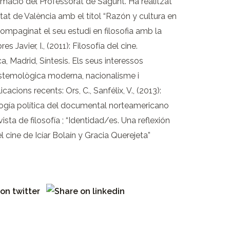
rmació del Professorat de Sagunt. Ha realitzat
itat de València amb el títol “Razón y cultura en
 compaginat el seu estudi en filosofia amb la
es Javier, I., (2011): Filosofía del cine.
a, Madrid, Síntesis. Els seus interessos
pistemològica moderna, nacionalisme i
cacions recents: Ors, C., Sanfélix, V., (2013):
ogía política del documental norteamericano
sta de filosofía ; “Identidad/es. Una reflexión
l cine de Icíar Bolaín y Gracia Querejeta”