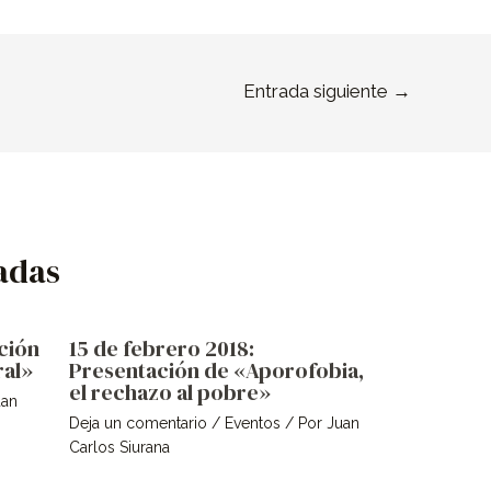
Entrada siguiente
→
adas
ción
15 de febrero 2018:
ral»
Presentación de «Aporofobia,
el rechazo al pobre»
uan
Deja un comentario
/
Eventos
/ Por
Juan
Carlos Siurana