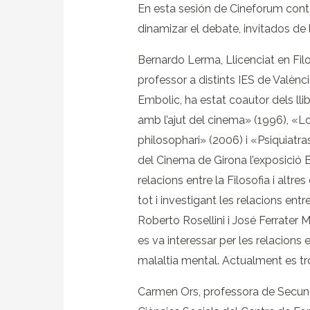
En esta sesión de Cineforum conta
dinamizar el debate, invitados de
Bernardo Lerma, Llicenciat en Filo
professor a distints IES de Valèn
Embolic, ha estat coautor dels llib
amb l’ajut del cinema» (1996), «L
philosophari» (2006) i «Psiquiatra
del Cinema de Girona l’exposició B
relacions entre la Filosofia i altre
tot i investigant les relacions entr
Roberto Rosellini i José Ferrater
es va interessar per les relacions e
malaltia mental. Actualment es tro
Carmen Ors, professora de Secundàr