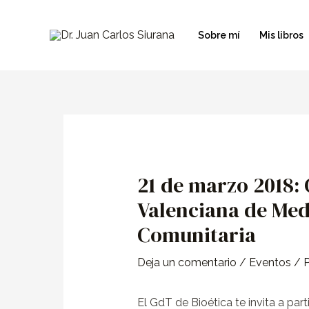
Ir
al
Sobre mí
Mis libros
contenido
Navegación
de
entradas
21 de marzo 2018:
Valenciana de Med
Comunitaria
Deja un comentario
/
Eventos
/ 
El GdT de Bioética te invita a part