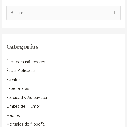
B
u
s
c
Categorías
a
r
Ética para influencers
p
o
Éticas Aplicadas
r
Eventos
:
Experiencias
Felicidad y Autoayuda
Límites del Humor
Medios
Mensajes de filosofía