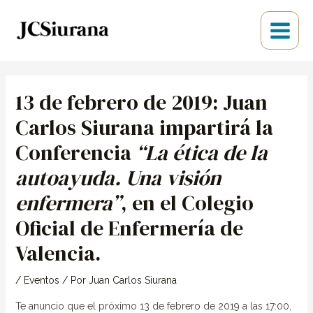
Ir
Main
al
Menu
contenido
Navegación
de
13 de febrero de 2019: Juan
entradas
Carlos Siurana impartirá la
Conferencia
“La ética de la
autoayuda. Una visión
enfermera”
, en el Colegio
Oficial de Enfermería de
Valencia.
/
Eventos
/ Por
Juan Carlos Siurana
Te anuncio que el próximo 13 de febrero de 2019 a las 17:00,