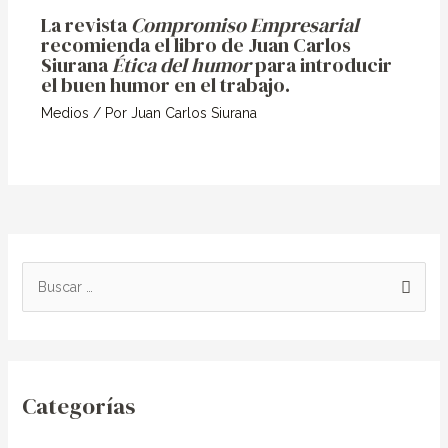
La revista
Compromiso Empresarial
recomienda el libro de Juan Carlos
Siurana
Ética del humor
para introducir
el buen humor en el trabajo.
Medios
/ Por
Juan Carlos Siurana
B
u
s
c
Categorías
a
r