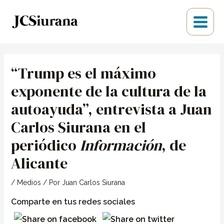
Ir
Main
al
Menu
contenido
Navegación
de
“Trump es el máximo
entradas
exponente de la cultura de la
autoayuda”, entrevista a Juan
Carlos Siurana en el
periódico
Información
, de
Alicante
/
Medios
/ Por
Juan Carlos Siurana
Comparte en tus redes sociales