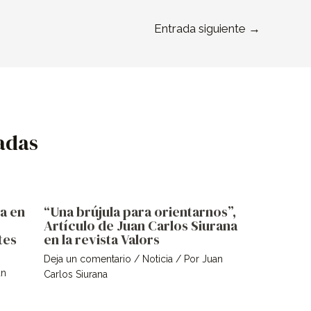
Entrada siguiente
→
adas
pa en
“Una brújula para orientarnos”,
Artículo de Juan Carlos Siurana
tes
en la revista Valors
Deja un comentario
/
Noticia
/ Por
Juan
an
Carlos Siurana