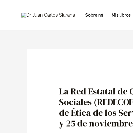
Ir
al
Sobre mí
Mis libros
contenido
Navegación
de
entradas
La Red Estatal de 
Sociales (REDECOE
de Ética de los Ser
y 25 de noviembre