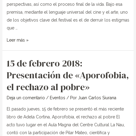
de
perspectivas, así como el proceso final de la vida. Bajo esa
cortometrajes
premisa, mediante el lenguaje universal del cine y el arte, uno
y
de los objetivos clave del festival es el de derruir los estigmas
Arte
que …
sobre
Leer más »
Enfermedades
15 de febrero 2018:
15
de
Presentación de «Aporofobia,
febrero
el rechazo al pobre»
2018:
Presentación
Deja un comentario
/
Eventos
/ Por
Juan Carlos Siurana
de
«Aporofobia,
El pasado jueves, 15 de febrero se presentó el más reciente
el
libro de Adela Cortina, Aporofobia, el rechazo al pobre El
rechazo
acto tuvo lugar en el Aula Magna del Centre Cultural La Nau,
al
contó con la participación de Pilar Mateo, científica y