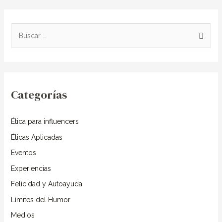
B
u
s
c
Categorías
a
r
Ética para influencers
p
o
Éticas Aplicadas
r
Eventos
:
Experiencias
Felicidad y Autoayuda
Límites del Humor
Medios