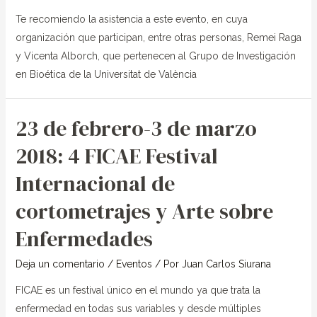
Te recomiendo la asistencia a este evento, en cuya
organización que participan, entre otras personas, Remei Raga
y Vicenta Alborch, que pertenecen al Grupo de Investigación
en Bioética de la Universitat de València
23 de febrero-3 de marzo
23
de
2018: 4 FICAE Festival
febrero-
Internacional de
3
de
cortometrajes y Arte sobre
marzo
Enfermedades
2018:
4
Deja un comentario
/
Eventos
/ Por
Juan Carlos Siurana
FICAE
Festival
FICAE es un festival único en el mundo ya que trata la
Internacional
enfermedad en todas sus variables y desde múltiples