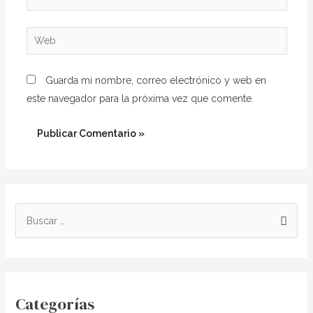
electrónico*
Web
Guarda mi nombre, correo electrónico y web en
este navegador para la próxima vez que comente.
B
u
s
c
Categorías
a