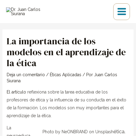
Ir
Main
al
Menu
contenido
Navegación
de
La importancia de los
entradas
modelos en el aprendizaje de
la ética
Deja un comentario
/
Éticas Aplicadas
/ Por
Juan Carlos
Siurana
El artículo
reflexiona sobre la tarea educativa de los
profesores de ética y la influencia de su conducta en el éxito
de la formación. Los modelos son muy importantes para el
aprendizaje de la ética.
La
ética.
Photo by NeONBRAND on Unsplash
neuroeduca