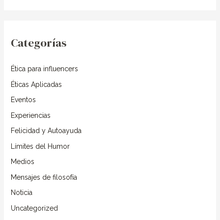
u
s
c
Categorías
a
r
Ética para influencers
p
o
Éticas Aplicadas
r
Eventos
:
Experiencias
Felicidad y Autoayuda
Límites del Humor
Medios
Mensajes de filosofía
Noticia
Uncategorized