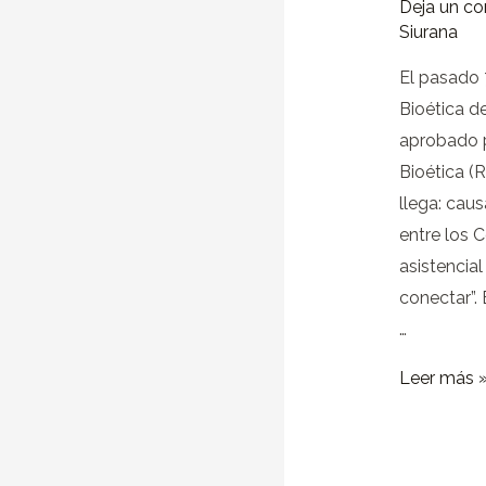
Deja un c
reforzar
Siurana
su
El pasado 
papel
Bioética d
público
aprobado 
Bioética (
llega: cau
entre los 
asistencial
conectar”. 
…
Leer más 