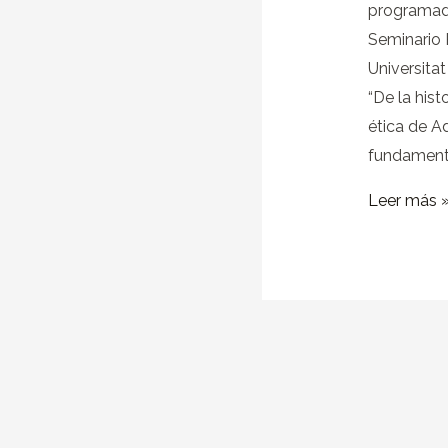
programada
Seminario 
Universitat
“De la his
ética de A
fundament
Leer más 