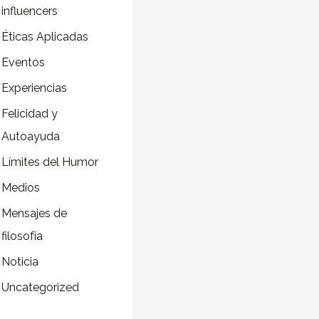
influencers
o
r
Éticas Aplicadas
:
Eventos
Experiencias
Felicidad y
Autoayuda
Límites del Humor
Medios
Mensajes de
filosofía
Noticia
Uncategorized