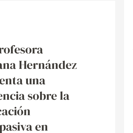
rofesora
z
ana Hernández
enta una
ncia sobre la
cación
a
pasiva en