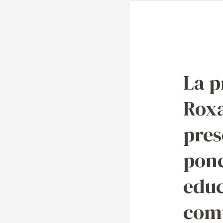
La
profesora
La p
Roxana
Hernánde
Rox
presenta
una
pres
ponencia
sobre
pone
la
edu
educación
compasiv
com
en