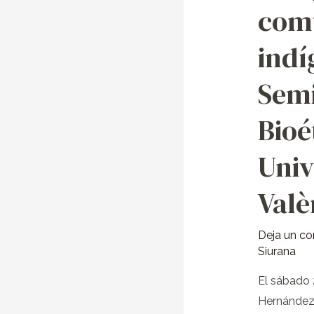
comunida
com
indígenas
en
indí
el
Seminario
Semi
de
Bioé
Bioética
de
Univ
la
Universitat
Valè
de
València
Deja un c
Siurana
El sábado 
Hernández 