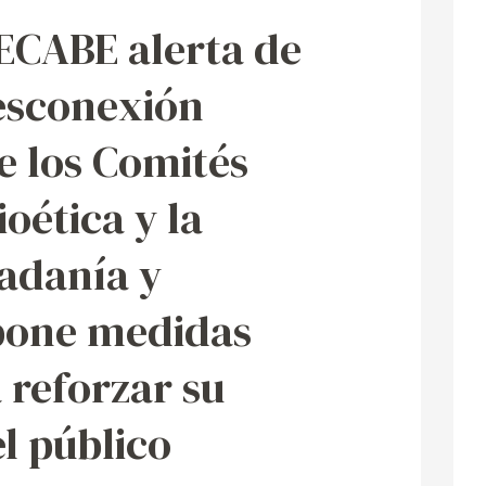
CABE alerta de
esconexión
ón
e los Comités
ioética y la
adanía y
pone medidas
 reforzar su
l público