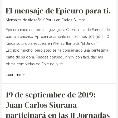
El mensaje de Epicuro para ti.
El
mensaje
Mensajes de filosofía
/ Por
Juan Carlos Siurana
de
Epicuro
Epicuro nace en torno al 342-341 a.C. en la isla de Samos, de
para
padre ateniense. Aproximadamente en los años 307-306 a.C.
ti.
funda su propia escuela en Atenas, llamada “El Jardín”.
Escribió mucho, pero solo se ha conservado una centésima
parte de su obra. Puedes conseguir hoy con facilidad las
obras completas de Epicuro, y te …
Leer más »
19 de septiembre de 2019:
19
de
Juan Carlos Siurana
septiembre
participará en las II Jornadas
de