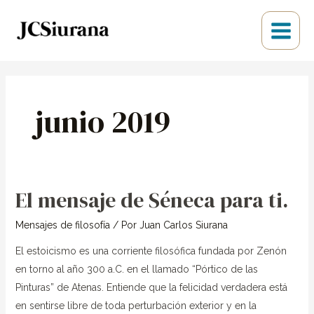
Ir
Main
al
Menu
contenido
junio 2019
El mensaje de Séneca para ti.
El
mensaje
Mensajes de filosofía
/ Por
Juan Carlos Siurana
de
Séneca
El estoicismo es una corriente filosófica fundada por Zenón
para
en torno al año 300 a.C. en el llamado “Pórtico de las
ti.
Pinturas” de Atenas. Entiende que la felicidad verdadera está
en sentirse libre de toda perturbación exterior y en la