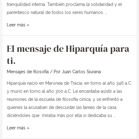
tranquilidad interna. También proclama la solidaridad y el
parentesco natural de todos los seres humanos. …
Leer más »
El mensaje de Hiparquía para
El
mensaje
ti.
de
Hiparquía
Mensajes de filosofía
/ Por
Juan Carlos Siurana
para
Hiparquía nació en Maronea de Tracia, en torno al año 346 a.C.
ti.
y murió en torno al año 300 a.C. Le encantaba asistir a las
reuniones de la escuela de filosofía cínica, y se enfrentó a
quienes la acusaban de descuidar las tareas de la casa,
diciéndoles que miraba más por ella si dedicaba su …
Leer más »