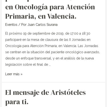
2019:
en Oncología para Atención
Juan
Primaria, en Valencia.
Carlos
Siurana
Eventos
/ Por
Juan Carlos Siurana
participará
en
El próximo 19 de septiembre de 2019, de 17:00 a 18:30
las
participaré en la mesa de clausura de las II Jornadas en
II
Oncología para Atención Primaria, en Valencia. Las Jornadas
Jornadas
se centran en la situación del paciente oncológico avanzado,
en
desde un enfoque transversal, y en el análisis de la nueva
Oncología
legislación sobre el final de …
para
Leer más »
Atención
Primaria,
en
El mensaje de Aristóteles
El
Valencia.
mensaje
para ti.
de