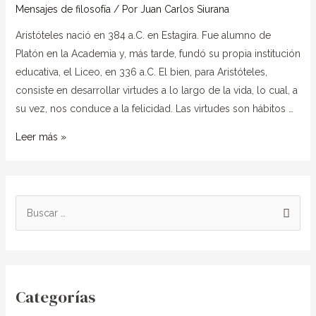
Aristóteles
Mensajes de filosofía
/ Por
Juan Carlos Siurana
para
Aristóteles nació en 384 a.C. en Estagira. Fue alumno de
ti.
Platón en la Academia y, más tarde, fundó su propia institución
educativa, el Liceo, en 336 a.C. El bien, para Aristóteles,
consiste en desarrollar virtudes a lo largo de la vida, lo cual, a
su vez, nos conduce a la felicidad. Las virtudes son hábitos …
Leer más »
B
u
s
c
Categorías
a
r