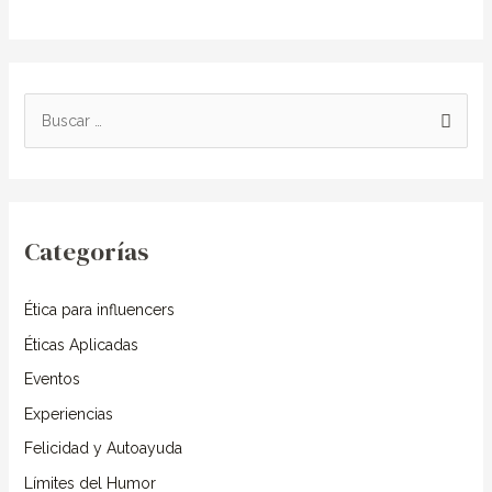
B
u
s
c
Categorías
a
r
Ética para influencers
p
o
Éticas Aplicadas
r
Eventos
:
Experiencias
Felicidad y Autoayuda
Límites del Humor