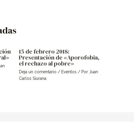
adas
ción
15 de febrero 2018:
ral»
Presentación de «Aporofobia,
el rechazo al pobre»
uan
Deja un comentario
/
Eventos
/ Por
Juan
Carlos Siurana