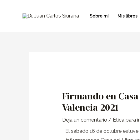
Ir
al
Sobre mí
Mis libros
contenido
Navegación
de
entradas
Firmando en Casa d
Valencia 2021
Deja un comentario
/
Ética para i
El sábado 16 de octubre estuve 