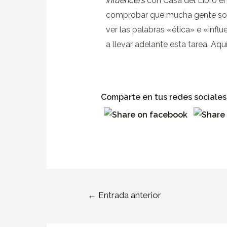
infuencers
con Casa del Libro en 
comprobar que mucha gente sonreí
ver las palabras «ética» e «inf
a llevar adelante esta tarea.
Aquí
Comparte en tus redes sociales
←
Entrada anterior