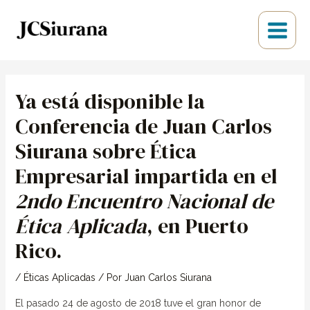
Ir
Main
al
Menu
contenido
Navegación
de
Ya está disponible la
entradas
Conferencia de Juan Carlos
Siurana sobre Ética
Empresarial impartida en el
2ndo Encuentro Nacional de
Ética Aplicada
, en Puerto
Rico.
/
Éticas Aplicadas
/ Por
Juan Carlos Siurana
El pasado 24 de agosto de 2018 tuve el gran honor de