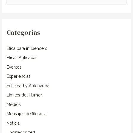
u
s
c
Categorías
a
r
Ética para influencers
p
o
Éticas Aplicadas
r
Eventos
:
Experiencias
Felicidad y Autoayuda
Límites del Humor
Medios
Mensajes de filosofía
Noticia
Uncategorized