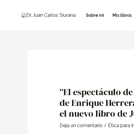
Ir
al
Sobre mí
Mis libros
contenido
Navegación
de
entradas
“El espectáculo de 
de Enrique Herrer
el nuevo libro de 
Deja un comentario
/
Ética para i