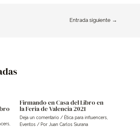
Entrada siguiente
→
adas
Firmando en Casa del Libro en
ibro
la Feria de Valencia 2021
Deja un comentario
/
Ética para influencers
,
ncers
,
Eventos
/ Por
Juan Carlos Siurana