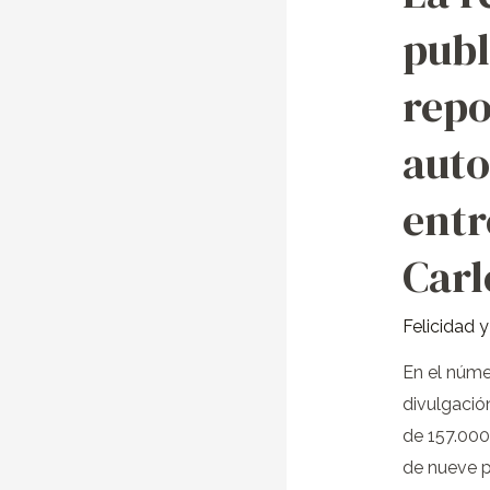
revista
publ
QUO
publica
repo
un
reportaje
auto
sobre
la
entr
autoayuda
Carl
y
entrevista
a
Felicidad 
Juan
En el núme
Carlos
divulgació
Siurana
de 157.000
de nueve p