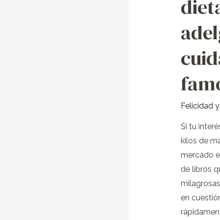
diet
una
dieta
adel
para
adelgazar
cuid
Pues
ten
fam
cuidado
con
Felicidad 
las
Si tu inter
más
kilos de m
famosas.
mercado ed
de libros q
milagrosas”
en cuestió
rápidament