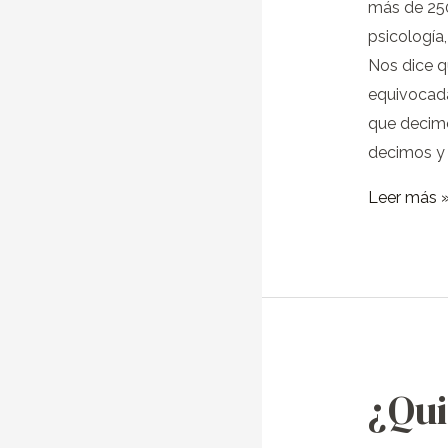
más de 250
psicología,
Nos dice q
equivocad
que decimo
decimos y
Leer más 
¿Qui
¿Quieres
seguir