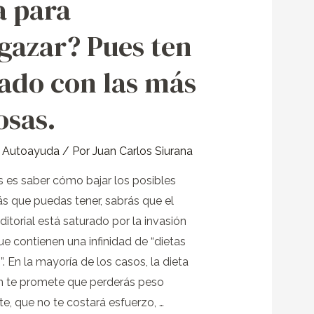
a para
gazar? Pues ten
?
ado con las más
osas.
y Autoayuda
/ Por
Juan Carlos Siurana
és es saber cómo bajar los posibles
ás que puedas tener, sabrás que el
itorial está saturado por la invasión
ue contienen una infinidad de “dietas
. En la mayoría de los casos, la dieta
n te promete que perderás peso
e, que no te costará esfuerzo, …