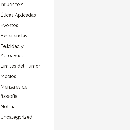
influencers
o
r
Éticas Aplicadas
:
Eventos
Experiencias
Felicidad y
Autoayuda
Límites del Humor
Medios
Mensajes de
filosofía
Noticia
Uncategorized