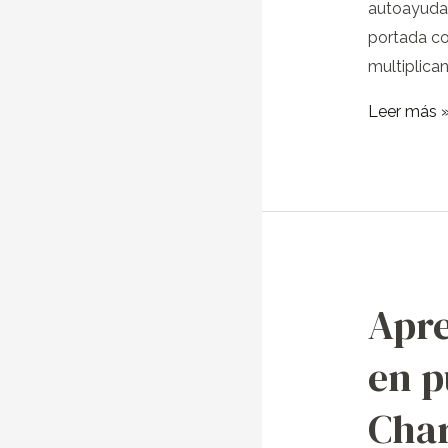
autoayuda.
portada co
multiplica
Leer más 
Apre
Aprende
a
en p
hablar
en
Char
público