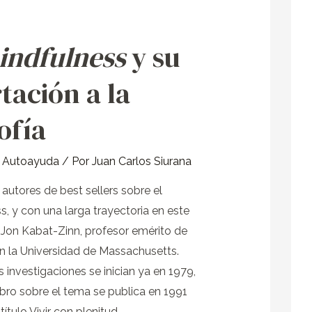
indfulness
y su
ss
tación a la
sofía
y Autoayuda
/ Por
Juan Carlos Siurana
 autores de best sellers sobre el
s, y con una larga trayectoria en este
Jon Kabat-Zinn, profesor emérito de
n la Universidad de Massachusetts.
 investigaciones se inician ya en 1979,
libro sobre el tema se publica en 1991
 título Vivir con plenitud …