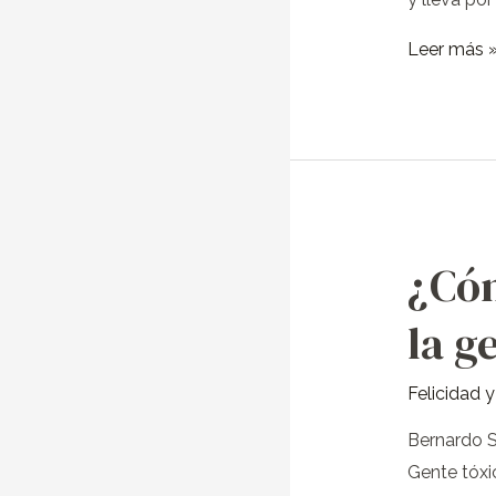
Leer más 
¿Có
¿Cómo
actuar
la g
con
la
Felicidad 
gente
tóxica?
Bernardo S
Gente tóxi