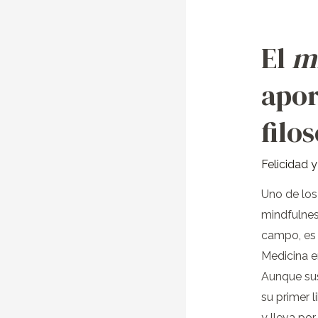
El
m
El
mindfulne
apor
y
su
filo
aportación
a
Felicidad 
la
filosofía
Uno de los
mindfulnes
campo, es 
Medicina e
Aunque sus
su primer 
y lleva por