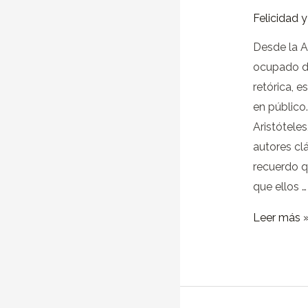
con
Felicidad 
las
Charlas
Desde la An
TED
ocupado de
retórica, e
en público
Aristóteles
autores cl
recuerdo 
que ellos …
Leer más 